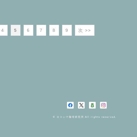
4
5
6
7
8
9
次 >>
© ヨコシマ珈琲焙煎所 All rights reserved.