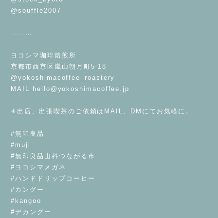
@souffle2007
⁡
………
⁡
ヨコシマ珈琲焙煎所
京都市西京区嵐山朝月町5-18
@yokoshimacoffee_roastery
MAIL
hello@yokoshimacoffee.jp
⁡
✳︎出店、出張喫茶のご依頼はMAIL、DMにてお気軽に。
⁡
#無印良品
#muji
#無印良品山科つながる市
#ヨコシマメガネ
#ハンドドリップコーヒー
#カングー
#kangoo
#デカングー