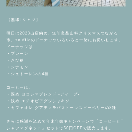
⁡
【無印Tシャツ】
⁡
明日は2023出店納め、無印良品山科クリスマスつながる
市。souffleのドーナッツいろいろと一緒にお伺いします。
ドーナッツは、
・プレーン
・きび糖
・シナモン
・シュトーレンの4種
⁡
コーヒーは、
・深め ヨコシマブレンド -ディープ-
・浅め エチオピアグジシャキソ
・カフェオレ グアテマラパストーレスピーベリーの3種
⁡
さらに感謝を込めて年末年始キャンペーンで「コーヒーとT
シャツマグネット」セットで50円OFFで販売します。