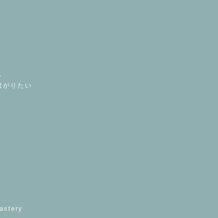
し
繋がりたい
astery