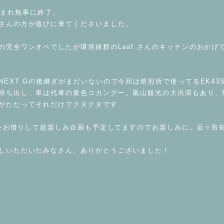
天に恵まれ無事に終了。
さんの方が遊びに来てくださいました。
の完全ワンオペでしたが環境抜群のLeaf.さんのキッチンのおかげ
NEXT Gの後継ぎがまだいないので今回は焙煎所で使ってるEK43
持ち出し、車は代車の黄色コカングー。嵐山観光の大渋滞もあり、
がたたってそれだけでクタクタです…
さんをお借りして超楽しみ企画も予定してますのでお楽しみに。近々告
しいただいたみなさん、ありがとうございました！
e