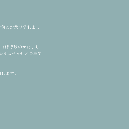
で何とか乗り切れまし
S（ほぼ鉄のかたまり
帰りはせっせと台車で
知します。