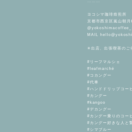
………
⁡
ヨコシマ珈琲焙煎所
京都市西京区嵐山朝月町
@yokoshimacoffee_
MAIL
hello@yokosh
⁡
✳︎出店、出張喫茶のご
⁡
#リーフマルシェ
#leafmarché
#コカングー
#代車
#ハンドドリップコー
#カングー
#kangoo
#デカングー
#カングー乗りのコー
#カングー好きな人と
#シマブルー