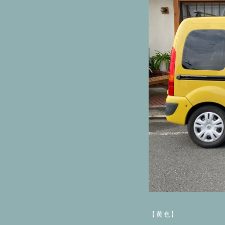
⁡
【黄色】