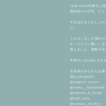
⁡
Leaf.marché晴
開始前から行列、たく
⁡
今日はかなり久しぶり
た。
⁡
ミルもこないだ壊れた
かってぐらい重い）を
帰りました。運動不足
⁡
年明けにはLeaf.
⁡
出店者のみなさんお越
@g.yakigashi
@argento_kyoto
@moku__handmad
@rosetta_h_kyoto
@leaf.note
@sweets_studio_r