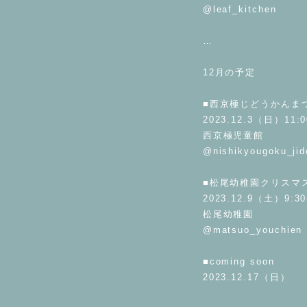
@leaf_kitchen
⁡
…
⁡
12月の予定
⁡
■西京極じどうかんま
2023.12.3（日）11:0
西京極児童館
@nishikyougoku_ji
⁡
■松尾幼稚園クリスマスw
2023.12.9（土）9:30
松尾幼稚園
@matsuo_youchien
⁡
■coming soon
2023.12.17（日）
⁡