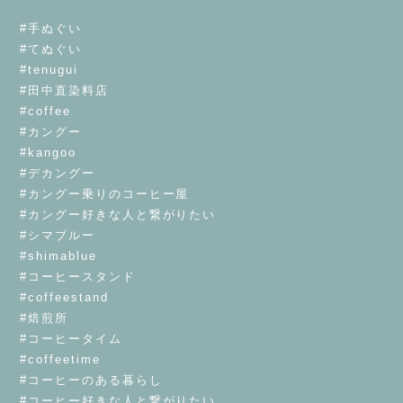
⁡
#手ぬぐい
#てぬぐい
#tenugui
#田中直染料店
#coffee
#カングー
#kangoo
#デカングー
#カングー乗りのコーヒー屋
#カングー好きな人と繋がりたい
#シマブルー
#shimablue
#コーヒースタンド
#coffeestand
#焙煎所
#コーヒータイム
#coffeetime
#コーヒーのある暮らし
#コーヒー好きな人と繋がりたい