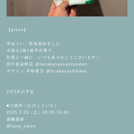
⁡
【green】
⁡
手ぬぐい、新色染めました。
今回も1枚1枚手作業で。
社長と一緒に。いつもありがとうございます！
田中直染料店 @tanakanaosenryouten
デザイン 平林香乃 @hirabayashikano
⁡
⁡
2月3月の予定
⁡
■六猫市（むびょういち）
2025.2.22（土）10:00-15:00
因幡薬師
@tanq_salon
⁡