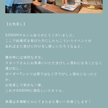
⁡
【お色直し】
⁡
SODOHマルシェありがとうございました。
ここで結婚式を挙げた方にしたらこういうイベントが
あればまた遊びに行けるし嬉しいだろうなぁと。
⁡
搬出時には強烈な夕立。
スタッフさんにお気遣いいただきびしょ濡れになることなく
運び出し。
ボーダーTシャツは雨ではなく汗でびしょ濡れになったと
か。
お色直しで気分も一新。
これぞSODOHに相応しいスタイル。
⁡
来週は京都駅ビルにてまたまた暑い一日過ごします！
⁡