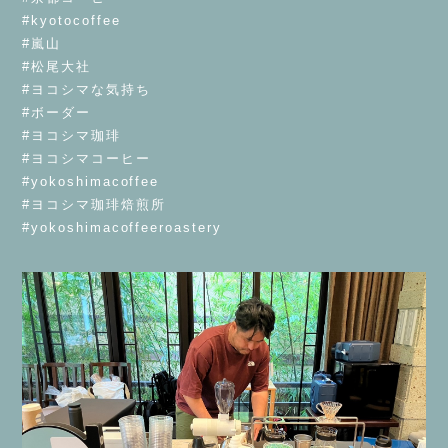
#kyotocoffee
#嵐山
#松尾大社
#ヨコシマな気持ち
#ボーダー
#ヨコシマ珈琲
#ヨコシマコーヒー
#yokoshimacoffee
#ヨコシマ珈琲焙煎所
#yokoshimacoffeeroastery