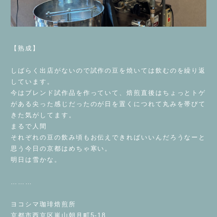
⁡
【熟成】
⁡
しばらく出店がないので試作の豆を焼いては飲むのを繰り返
しています。
今はブレンド試作品を作っていて、焙煎直後はちょっとトゲ
がある尖った感じだったのが日を置くにつれて丸みを帯びて
きた気がしてます。
まるで人間
それぞれの豆の飲み頃もお伝えできればいいんだろうなーと
思う今日の京都はめちゃ寒い。
明日は雪かな。
⁡
………
⁡
ヨコシマ珈琲焙煎所
京都市西京区嵐山朝月町5-18