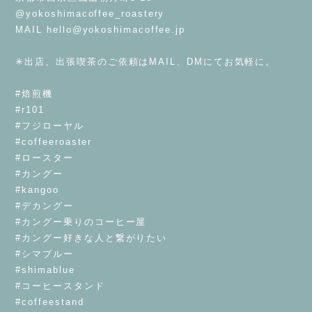
@yokoshimacoffee_roastery
MAIL
hello@yokoshimacoffee.jp
⁡
✳︎出店、出張喫茶のご依頼はMAIL、DMにてお気軽に。
⁡
#焙煎機
#r101
#フジローヤル
#coffeeroaster
#ロースター
#カングー
#kangoo
#デカングー
#カングー乗りのコーヒー屋
#カングー好きな人と繋がりたい
#シマブルー
#shimablue
#コーヒースタンド
#coffeestand