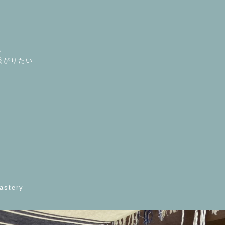
し
繋がりたい
astery