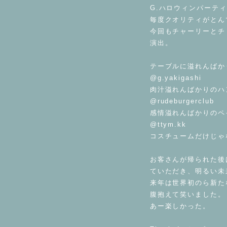
G.ハロウィンパーテ
毎度クオリティがとん
今回もチャーリーとチ
演出。
⁡
テーブルに溢れんばか
@g.yakigashi
肉汁溢れんばかりのハ
@rudeburgerclub
感情溢れんばかりのペ
@ttym.kk
コスチュームだけじゃ
⁡
お客さんが帰られた後
ていただき、明るい未
来年は世界初のら新た
腹抱えて笑いました。
あー楽しかった。
⁡