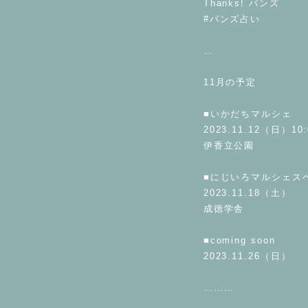
Thanks! バンズ
#バンズ占い
⁡
…
⁡
11月の予定
⁡
■いかだちマルシェ
2023.11.12（日）10:
伊香立公園
⁡
■にじいろマルシェス
2023.11.18（土）
成徳学舎
⁡
■coming soon
2023.11.26（日）
⁡
………
⁡