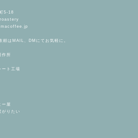
5-18
roastery
imacoffee.jp
依頼はMAIL、DMにてお気軽に。
製作所
レート工場
ヒー屋
繋がりたい