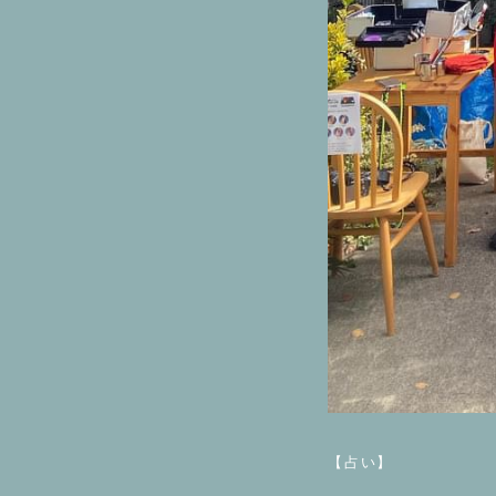
⁡
【占い】
⁡