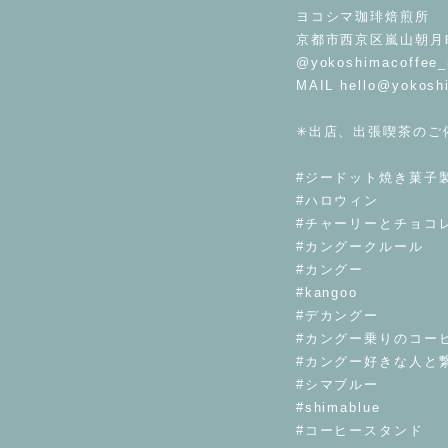
ヨコシマ珈琲焙煎所
京都市西京区嵐山朝月町
@yokoshimacoffee_
MAIL
hello@yokosh
⁡
✳︎出店、出張喫茶のご
⁡
#ジードット焼き菓子
#ハロウィン
#チャーリーとチョコ
#カングークルール
#カングー
#kangoo
#デカングー
#カングー乗りのコー
#カングー好きな人と
#シマブルー
#shimablue
#コーヒースタンド