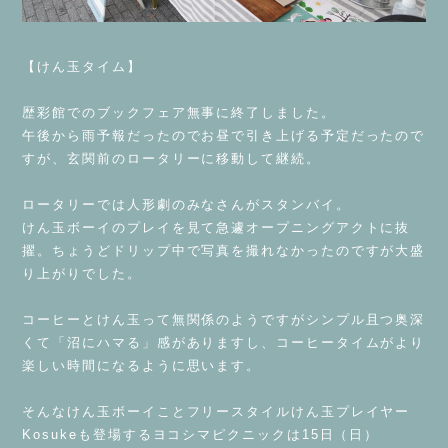
⁡
【けん玉タイム】
⁡
歴彩館でのブックフェア無事に終了しました。
午後から雨予報だったのでお昼で引き上げる予定だったので
すが、玄関前のロータリーに移動して継続。
⁡
ロータリーでは人形劇のみなさんがスタンバイ。
けん玉ボーイのプレイを見て急遽オープニングアクトに抜
擢。ちょうどドリップ中で写真を撮れなかったのですが大盛
り上がりでした。
⁡
コーヒーとけん玉って無関係のようですがシンプル且つ奥深
くて「沼にハマる」感がありますし、コーヒータイムがより
楽しい時間になるように思います。
⁡
そんなけん玉ボーイことフリースタイルけん玉プレイヤー
Kosukeも登場するヨコシマピクニックは15日（日）