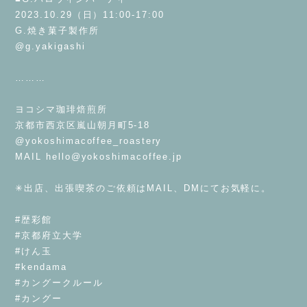
2023.10.29（日）11:00-17:00
G.焼き菓子製作所
@g.yakigashi
⁡
………
⁡
ヨコシマ珈琲焙煎所
京都市西京区嵐山朝月町5-18
@yokoshimacoffee_roastery
MAIL
hello@yokoshimacoffee.jp
⁡
✳︎出店、出張喫茶のご依頼はMAIL、DMにてお気軽に。
⁡
#歴彩館
#京都府立大学
#けん玉
#kendama
#カングークルール
#カングー