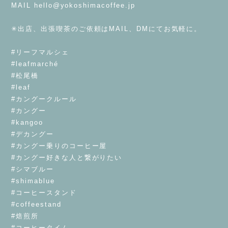
MAIL
hello@yokoshimacoffee.jp
⁡
✳︎出店、出張喫茶のご依頼はMAIL、DMにてお気軽に。
⁡
#リーフマルシェ
#leafmarché
#松尾橋
#leaf
#カングークルール
#カングー
#kangoo
#デカングー
#カングー乗りのコーヒー屋
#カングー好きな人と繋がりたい
#シマブルー
#shimablue
#コーヒースタンド
#coffeestand
#焙煎所
#コーヒータイム