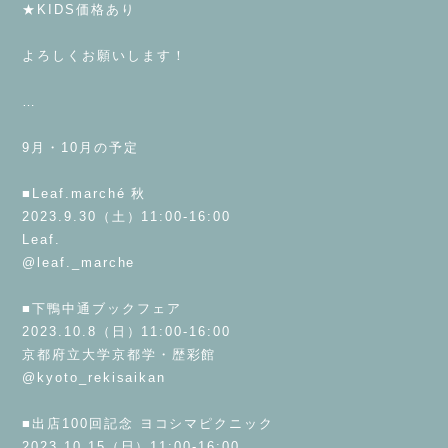
★KIDS価格あり
⁡
よろしくお願いします！
⁡
…
⁡
9月・10月の予定
⁡
■Leaf.marché 秋
2023.9.30（土）11:00-16:00
Leaf.
@leaf._marche
⁡
■下鴨中通ブックフェア
2023.10.8（日）11:00-16:00
京都府立大学京都学・歴彩館
@kyoto_rekisaikan
⁡
■出店100回記念 ヨコシマピクニック
2023.10.15（日）11:00-16:00