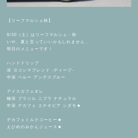
⁡
【リーフマルシェ秋】
⁡
9/30（土）はリーフマルシェ・秋
いや、夏と言っていいかもしれません…
明日のメニューです！
⁡
ハンドドリップ
深 ヨコシマブレンド -ディープ-
中深 ペルー アンデスブルー
⁡
アイスカフェオレ
極深 ブラジル ニブラ ナチュラル
中深 デカフェ エチオピア シダモ★
⁡
デカフェミルクコーヒー★
えひめのみかんジュース★
⁡