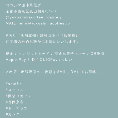
ヨコシマ珈琲焙煎所
京都市西京区嵐山朝月町5-18
@yokoshimacoffee_roastery
MAIL
hello@yokoshimacoffee.jp
⁡
Pあり（店舗北側）駐輪場あり（店舗横）
住宅街のためお静かにお願いいたします。
⁡
現金 / クレジットカード / 交通系電子マネー / QR決済
Apple Pay / iD / QUICPay / d払い
⁡
✳︎出店、出張喫茶のご依頼はMAIL、DMにてお気軽に。
⁡
#souffle
#スーフル
#間借りカフェ
#長岡京市
#ドーナッツ
#カングー