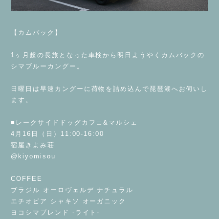
⁡
【カムバック】
⁡
1ヶ月超の長旅となった車検から明日ようやくカムバックの
シマブルーカングー。
⁡
日曜日は早速カングーに荷物を詰め込んで琵琶湖へお伺いし
ます。
⁡
■レークサイドドッグカフェ&マルシェ
4月16日（日）11:00-16:00
宿屋きよみ荘
@kiyomisou
⁡
COFFEE
ブラジル オーロヴェルデ ナチュラル
エチオピア シャキソ オーガニック
ヨコシマブレンド -ライト-