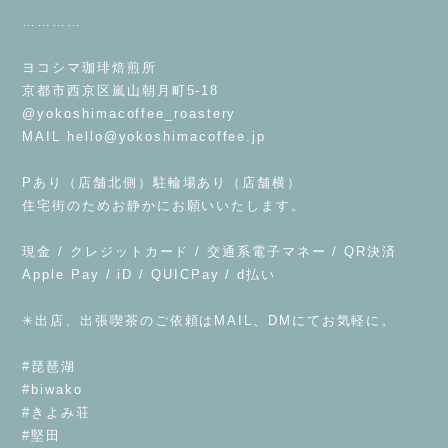
…………
⁡
ヨコシマ珈琲焙煎所
京都市西京区嵐山朝月町5-18
@yokoshimacoffee_roastery
MAIL
hello@yokoshimacoffee.jp
⁡
Pあり（店舗北側）駐輪場あり（店舗横）
住宅街のためお静かにお願いいたします。
⁡
現金 / クレジットカード / 交通系電子マネー / QR決済
Apple Pay / iD / QUICPay / d払い
⁡
✳︎出店、出張喫茶のご依頼はMAIL、DMにてお気軽に。
⁡
#琵琶湖
#biwako
#きよみ荘
#堅田