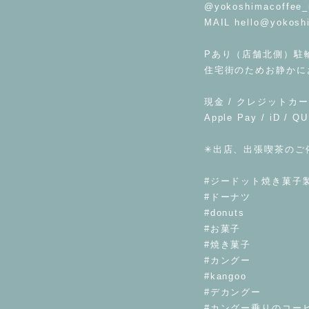
@yokoshimacoffee_
MAIL
hello@yokosh
⁡
Pあり（店舗北側）駐
住宅街のためお静かに
⁡
現金 / クレジットカー
Apple Pay / iD / Q
⁡
✳︎出店、出張喫茶のご
⁡
#ジードット焼き菓子
#ドーナツ
#donuts
#お菓子
#焼き菓子
#カングー
#kangoo
#デカングー
#カングー乗りのコー