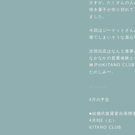
さすが。たくさんの人
焼き菓子が売り切れて
ました。
⁡
今回はジードットさん
寝てしまいそうな居心
⁡
次回出店はなんと後輩
なかなかの貴重体験と
神戸のKITANO CLU
たのしみー。
⁡
…………
⁡
4月の予定
⁡
■結婚式披露宴出張喫
4月8日（土）
KITANO CLUB
⁡