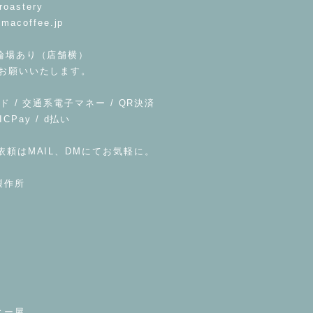
roastery
imacoffee.jp
輪場あり（店舗横）
お願いいたします。
ド / 交通系電子マネー / QR決済
UICPay / d払い
依頼はMAIL、DMにてお気軽に。
製作所
ヒー屋