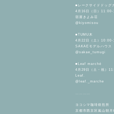
■レークサイドドッグ
4月16日（日）11:00-1
宿屋きよみ荘
@kiyomisou
⁡
■TUMU木
4月22日（土）10:00-1
SAKAEモデルハウス
@sakae_tumugi
⁡
■Leaf marché
4月29日（土・祝）11:0
Leaf.
@leaf._marche
⁡
…………
⁡
ヨコシマ珈琲焙煎所
京都市西京区嵐山朝月町