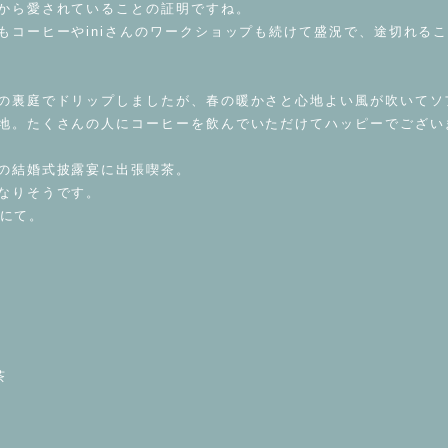
から愛されていることの証明ですね。
もコーヒーやiniさんのワークショップも続けて盛況で、途切れる
の裏庭でドリップしましたが、春の暖かさと心地よい風が吹いてソ
地。たくさんの人にコーヒーを飲んでいただけてハッピーでござい
の結婚式披露宴に出張喫茶。
なりそうです。
Bにて。
茶