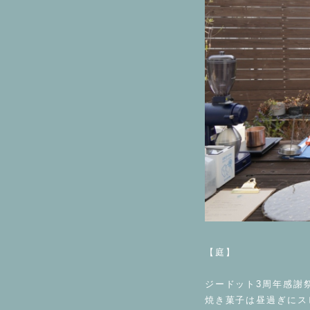
⁡
【庭】
⁡
ジードット3周年感謝
焼き菓子は昼過ぎにス