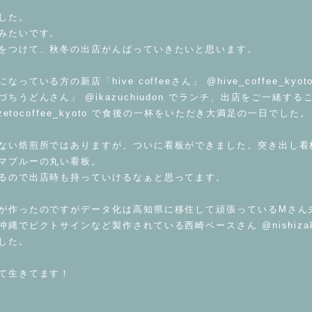
した。
みたいです。
をつけて、秋冬の出店がんばっていきたいと思います。
ている方の新店「hive coffeeさん」 @hive_coffee_ky
ちうどんさん」 @ikazuchiudon でランチ、出店をご一緒す
azetocoffee_kyoto で食後の一杯をいただき大満足の一日でした。
ない焙煎所ではありますが、ついに看板ができました。突き出し看
マブルーの丸い看板。
るので出店時も持っていけるなぁと思ってます。
が作ったのですがデータ化は高知県に移住して頑張っているMさん
縄でピクトサインなど製作されている西崎ベースさん @nishizaki
した。
て生きてます！