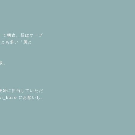
oto で朝食、昼はオープ
ることも多い「風と
板。
夫婦に担当していただ
_base にお願いし、