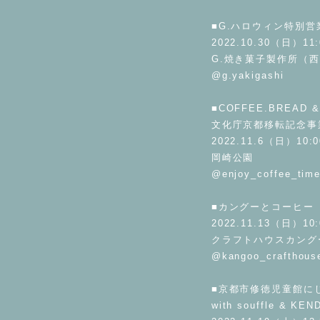
⁡
■G.ハロウィン特別営
2022.10.30（日）11:
G.焼き菓子製作所（
@g.yakigashi
⁡
■COFFEE.BREAD &
文化庁京都移転記念事業「
2022.11.6（日）10:0
岡崎公園
@enjoy_coffee_tim
⁡
■カングーとコーヒー
2022.11.13（日）10:
クラフトハウスカング
@kangoo_crafthou
⁡
■京都市修徳児童館に
with souffle & KE