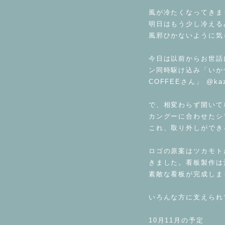
⁡
風が冷たくなってきま
明日はもう少し冷える
風邪ひかないように気
⁡
今日は以前からお世話になっ
ン同時駆け込み「いかづ
COFFEEさん」 @k
⁡
で、相変わらず開いて
カングーに合わせたシ
これ、取り外しができ
⁡
ロゴの原案はツカモト
きました。看板製作は沖
素敵な看板が完成しま
⁡
いろんな方に支えられ
⁡
10月11月の予定