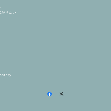
し
繋がりたい
astery