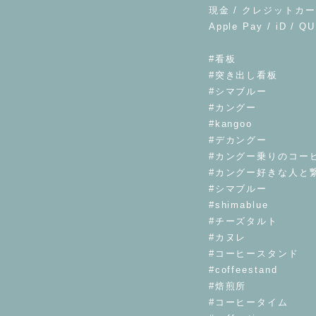
現金 / クレジットカー
Apple Pay / iD / Q
⁡
#看板
#突き出し看板
#シマブルー
#カングー
#kangoo
#デカングー
#カングー乗りのコー
#カングー好きな人と
#シマブルー
#shimablue
#チーズタルト
#カヌレ
#コーヒースタンド
#coffeestand
#焙煎所
#コーヒータイム