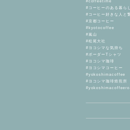
#coffeetime
#コーヒーのある暮ら
#コーヒー好きな人と
#京都コーヒー
#kyotocoffee
#嵐山
#松尾大社
#ヨコシマな気持ち
#ボーダーTシャツ
#ヨコシマ珈琲
#ヨコシマコーヒー
#yokoshimacoffee
#ヨコシマ珈琲焙煎所
#yokoshimacoffeero