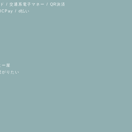
ド / 交通系電子マネー / QR決済
UICPay / d払い
ヒー屋
繋がりたい