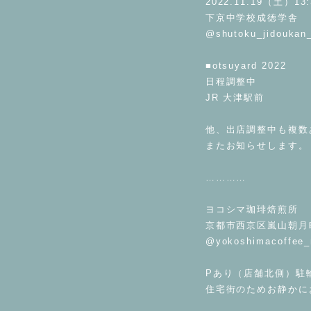
2022.11.19（土）13:
下京中学校成徳学舎
@shutoku_jidoukan
⁡
■otsuyard 2022
日程調整中
JR 大津駅前
⁡
他、出店調整中も複数
またお知らせします。
⁡
…………
⁡
ヨコシマ珈琲焙煎所
京都市西京区嵐山朝月町
@yokoshimacoffee_
⁡
Pあり（店舗北側）駐
住宅街のためお静かに
⁡