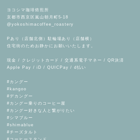
⁡
ヨコシマ珈琲焙煎所
京都市西京区嵐山朝月町5-18
@yokoshimacoffee_roastery
⁡
Pあり（店舗北側）駐輪場あり（店舗横）
住宅街のためお静かにお願いいたします。
⁡
現金 / クレジットカード / 交通系電子マネー / QR決済
Apple Pay / iD / QUICPay / d払い
⁡
#カングー
#kangoo
#デカングー
#カングー乗りのコーヒー屋
#カングー好きな人と繋がりたい
#シマブルー
#shimablue
#チーズタルト
#コーヒースタンド