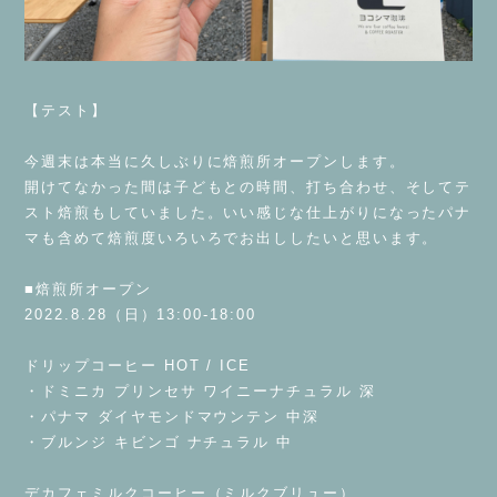
⁡
【テスト】
⁡
今週末は本当に久しぶりに焙煎所オープンします。
開けてなかった間は子どもとの時間、打ち合わせ、そしてテ
スト焙煎もしていました。いい感じな仕上がりになったパナ
マも含めて焙煎度いろいろでお出ししたいと思います。
⁡
■焙煎所オープン
2022.8.28（日）13:00-18:00
⁡
ドリップコーヒー HOT / ICE
・ドミニカ プリンセサ ワイニーナチュラル 深
・パナマ ダイヤモンドマウンテン 中深
・ブルンジ キビンゴ ナチュラル 中
⁡
デカフェミルクコーヒー（ミルクブリュー）