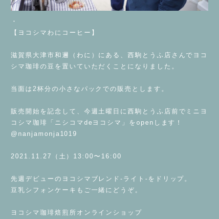
・
【ヨコシマわにコーヒー】
⁡
滋賀県大津市和邇（わに）にある、西駒とうふ店さんでヨコ
シマ珈琲の豆を置いていただくことになりました。
⁡
当面は2杯分の小さなパックでの販売とします。
⁡
販売開始を記念して、今週土曜日に西駒とうふ店前でミニヨ
コシマ珈琲「ニシコマdeヨコシマ」をopenします！
@nanjamonja1019
⁡
2021.11.27（土）13:00〜16:00
⁡
先週デビューのヨコシマブレンド-ライト-をドリップ。
豆乳シフォンケーキもご一緒にどうぞ。
⁡
ヨコシマ珈琲焙煎所オンラインショップ