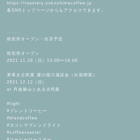
https://roastery.yokoshimacoffee.jp
各SNSトップページからもアクセスできます。
⁡
⁡
………
焙煎所オープン・出店予定
⁡
焙煎所オープン
2021.11.28（日）13:00〜18:00
⁡
茅葺き古民家 露の団六落語会（出張喫茶）
2021.12.12（日）
at 丹波篠山とある古民家
⁡
#light
#ブレンドコーヒー
#blendcoffee
#ヨコシマブレンドライト
#coffeeroaster
#コーヒーロースター