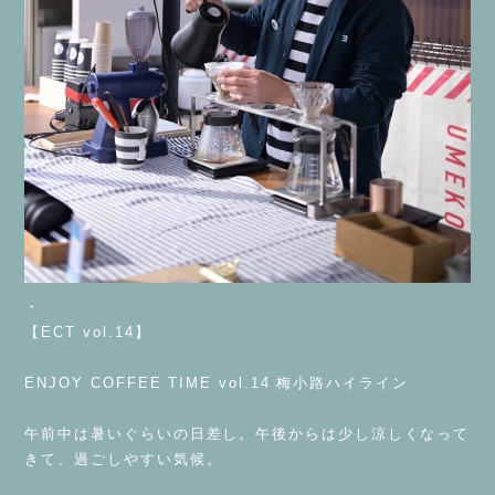
・
【ECT vol.14】
⁡
ENJOY COFFEE TIME vol.14 梅小路ハイライン
⁡
午前中は暑いぐらいの日差し。午後からは少し涼しくなって
きて、過ごしやすい気候。
⁡