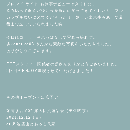
ブレンド-ライト-も無事デビューできました。
飲み比べで飲んだ後に豆を買いに戻ってきてくれたり、フル
カップを買いに来てくださったり、嬉しい出来事もあって最
後まで立っていられました笑
⁡
今日はコーヒー淹れっぱなしで写真も撮れず。
@kousuke03 さんから素敵な写真をいただきました。
ありがとうございます。
⁡
ECTスタッフ、関係者の皆さんありがとうございました。
2回目のENJOY満喫させていただきました！
⁡
・・・
⁡
その他オープン・出店予定
⁡
茅葺き古民家 露の団六落語会（出張喫茶）
2021.12.12（日）
at 丹波篠山とある古民家