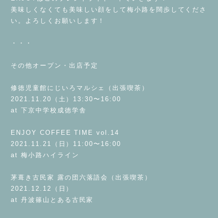
美味しくなくても美味しい顔をして梅小路を闊歩してくださ
い。よろしくお願いします！
⁡
・・・
⁡
その他オープン・出店予定
⁡
修徳児童館にじいろマルシェ（出張喫茶）
2021.11.20（土）13:30〜16:00
at 下京中学校成徳学舎
⁡
ENJOY COFFEE TIME vol.14
2021.11.21（日）11:00〜16:00
at 梅小路ハイライン
⁡
茅葺き古民家 露の団六落語会（出張喫茶）
2021.12.12（日）
at 丹波篠山とある古民家
⁡