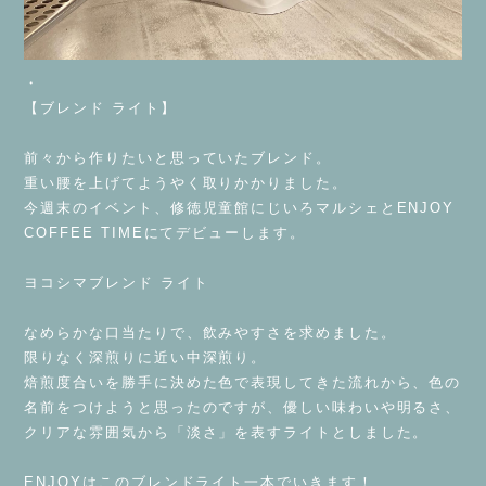
・
【ブレンド ライト】
⁡
前々から作りたいと思っていたブレンド。
重い腰を上げてようやく取りかかりました。
今週末のイベント、修徳児童館にじいろマルシェとENJOY
COFFEE TIMEにてデビューします。
⁡
ヨコシマブレンド ライト
⁡
なめらかな口当たりで、飲みやすさを求めました。
限りなく深煎りに近い中深煎り。
焙煎度合いを勝手に決めた色で表現してきた流れから、色の
名前をつけようと思ったのですが、優しい味わいや明るさ、
クリアな雰囲気から「淡さ」を表すライトとしました。
⁡
ENJOYはこのブレンドライト一本でいきます！