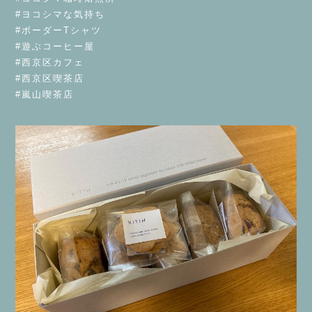
#ヨコシマな気持ち
#ボーダーTシャツ
#遊ぶコーヒー屋
#西京区カフェ
#西京区喫茶店
#嵐山喫茶店