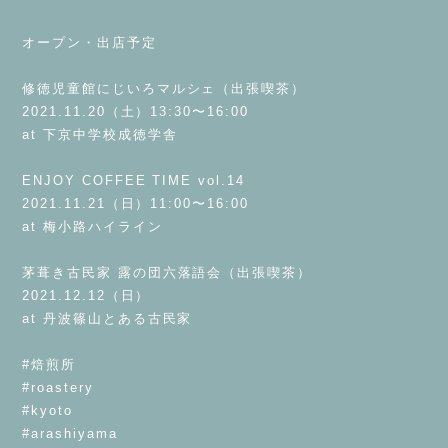
⁡
オープン・出店予定
⁡
修徳児童館にじいろマルシェ（出張喫茶）
2021.11.20（土）13:30〜16:00
at 下京中学校成徳学舎
⁡
ENJOY COFFEE TIME vol.14
2021.11.21（日）11:00〜16:00
at 梅小路ハイライン
⁡
茅葺き古民家 露の団六落語会（出張喫茶）
2021.12.12（日）
at 丹波篠山とある古民家
⁡
#焙煎所
#roastery
#kyoto
#arashiyama