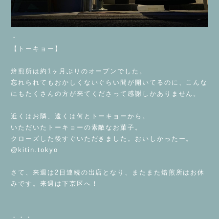
・
【トーキョー】
⁡
焙煎所は約1ヶ月ぶりのオープンでした。
忘れられてもおかしくないぐらい間が開いてるのに、こんな
にもたくさんの方が来てくださって感謝しかありません。
⁡
近くはお隣、遠くは何とトーキョーから。
いただいたトーキョーの素敵なお菓子。
クローズした後すぐいただきました。おいしかったー。
@kitin.tokyo
⁡
さて、来週は2日連続の出店となり、またまた焙煎所はお休
みです。来週は下京区へ！
⁡
⁡
・・・