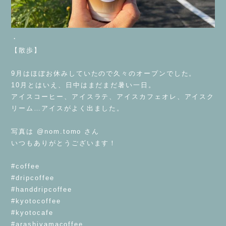
・
【散歩】
⁡
9月はほぼお休みしていたので久々のオープンでした。
10月とはいえ、日中はまだまだ暑い一日。
アイスコーヒー、アイスラテ、アイスカフェオレ、アイスク
リーム…アイスがよく出ました。
⁡
写真は @nom.tomo さん
いつもありがとうございます！
⁡
#coffee
#dripcoffee
#handdripcoffee
#kyotocoffee
#kyotocafe
#arashiyamacoffee