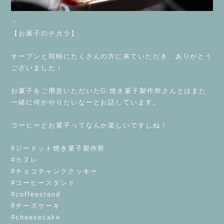
・
【お菓子のチカラ】
⁡
オープンと同時にたくさんの方に来ていただき、ありがとう
ございました！
⁡
お菓子をご用意いただいたG.焼き菓子製作所さんとはまた
一緒に何かやりたいなーとお話しています。
⁡
コーヒーとお菓子ってなんか楽しいですしね！
⁡
#ジードット焼き菓子製作所
#カヌレ
#チョコチャンククッキー
#コーヒースタンド
#coffeestand
#チーズケーキ
#cheesecake