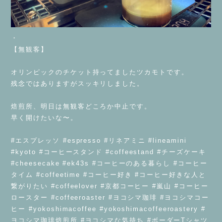
・
【無観客】
⁡
オリンピックのチケット持ってましたツカモトです。
残念ではありますがスッキリしました。
⁡
焙煎所、明日は無観客どころか中止です。
早く開けたいな〜。
⁡
#エスプレッソ #espresso #リネアミニ #lineamini
#kyoto #コーヒースタンド #coffeestand #チーズケーキ
#cheesecake #ek43s #コーヒーのある暮らし #コーヒー
タイム #coffeetime #コーヒー好き #コーヒー好きな人と
繋がりたい #coffeelover #京都コーヒー #嵐山 #コーヒー
ロースター #coffeeroaster #ヨコシマ珈琲 #ヨコシマコー
ヒー #yokoshimacoffee #yokoshimacoffeeroastery #
ヨコシマ珈琲焙煎所 #ヨコシマな気持ち #ボーダーTシャツ