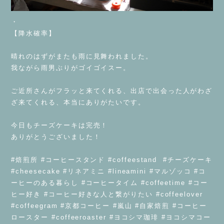
・
【降水確率】
晴れのはずがまたも雨に見舞われました。
我ながら雨男ぶりがゴイゴイスー。
ご近所さんがフラッと来てくれる、出店で出会った人がわざ
ざ来てくれる、本当にありがたいです。
今日もチーズケーキは完売！
ありがとうございました！
#焙煎所 #コーヒースタンド #coffeestand #チーズケーキ
#cheesecake #リネアミニ #lineamini #マルゾッコ #コ
ーヒーのある暮らし #コーヒータイム #coffeetime #コー
ヒー好き #コーヒー好きな人と繋がりたい #coffeelover
#coffeegram #京都コーヒー #嵐山 #自家焙煎 #コーヒー
ロースター #coffeeroaster #ヨコシマ珈琲 #ヨコシマコー