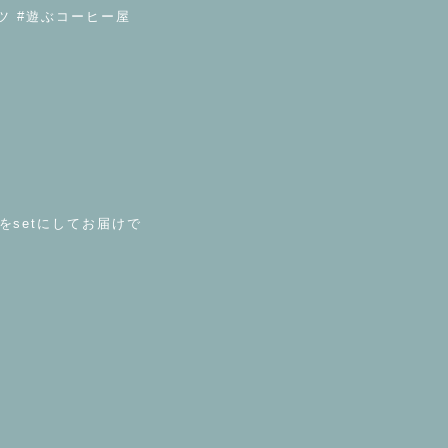
シャツ #遊ぶコーヒー屋
琲をsetにしてお届けで