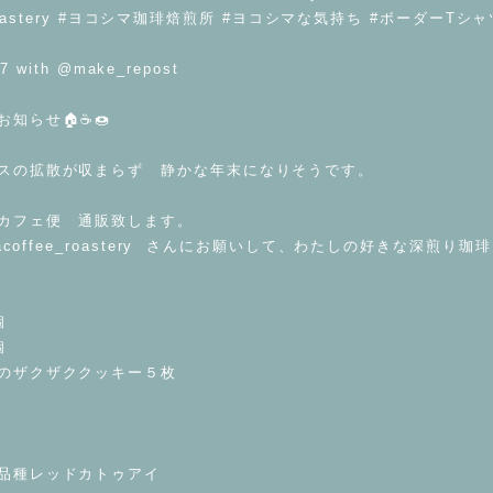
feeroastery #ヨコシマ珈琲焙煎所 #ヨコシマな気持ち #ボーダーT
07 with @make_repost
らせ🏠☕️🍩
スの拡散が収まらず 静かな年末になりそうです。
カフェ便 通販致します。
macoffee_roastery さんにお願いして、わたしの好きな深煎り珈
個
個
のザクザククッキー５枚
品種レッドカトゥアイ