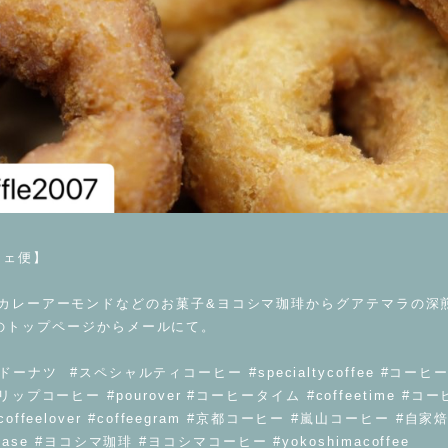
フェ便】
カレーアーモンドなどのお菓子&ヨコシマ珈琲からグアテマラの深
007 のトップページからメールにて。
ル #ドーナツ #スペシャルティコーヒー #specialtycoffee #コ
プコーヒー #pourover #コーヒータイム #coffeetime #
ffeelover #coffeegram #京都コーヒー #嵐山コーヒー #
r #base #ヨコシマ珈琲 #ヨコシマコーヒー #yokoshimacoffee