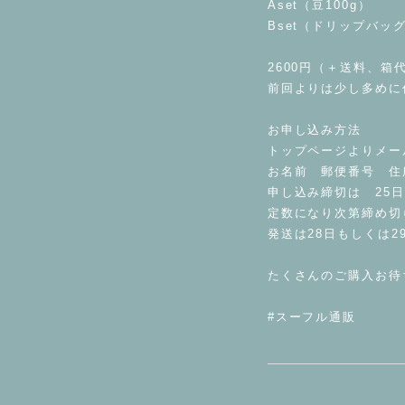
Aset（豆100g）
Bset（ドリップバッ
2600円（＋送料、箱
前回よりは少し多めに
お申し込み方法
トップページよりメー
お名前 郵便番号 住所
申し込み締切は 25日の
定数になり次第締め切
発送は28日もしくは2
たくさんのご購入お待ちし
#スーフル通販