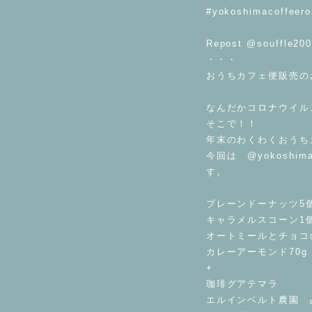
#yokoshimacof
Repost @souffle20
・・・
おうちカフェ便販売のお知
なんだかコロナウイル
そこで！！
年末のわくわくおうち
今回は @yokoshi
す。
プレーンドーナッツ5
キャラメルスコーン1
オートミールとチョコ
カレーアーモンド70g
+
珈琲グアテマラ
エルインベルト農園 