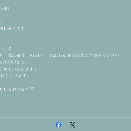
グ6個）
代）
作れそうです。
ルにて、
 電話番号 AsetもしくはBsetを明記の上ご連絡ください、
12:00まで。
らせていただきます。
9日となります。
ております🙇‍♀️