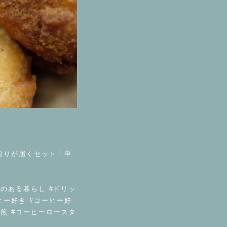
煎りが届くセット！申
ーヒーのある暮らし #ドリッ
コーヒー好き #コーヒー好
自家焙煎 #コーヒーロースタ