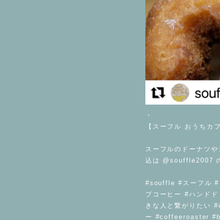
・
【スーフル おうちカ
スーフルのドーナツや
込は @souffle2
#souffle #スーフ
プコーヒー #ハンドドリッ
きな人と繋がりたい #co
ー #coffeeroaste