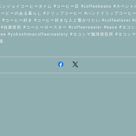
ime #エンジョイコーヒータイム #コーヒー豆 #coffeebeans #スペ
fee #コーヒーのある暮らし #ドリップコーヒー #ハンドドリップコーヒー #
me #コーヒー好き #コーヒー好きな人と繋がりたい #coffeelover #c
自家焙煎 #コーヒーロースター #coffeeroaster #base #ヨ
offee #yokoshimacoffeeroastery #ヨコシマ珈琲焙煎所 #
屋