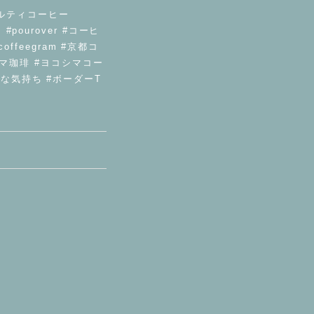
シャルティコーヒー
pourover #コーヒ
offeegram #京都コ
コシマ珈琲 #ヨコシマコー
ヨコシマな気持ち #ボーダーT