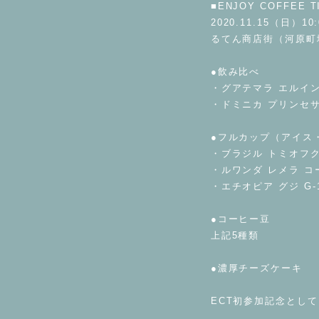
■ENJOY COFFEE TI
2020.11.15（日）10:
るてん商店街（河原町
●飲み比べ
・グアテマラ エルイ
・ドミニカ プリンセ
●フルカップ（アイス
・ブラジル トミオフ
・ルワンダ レメラ 
・エチオピア グジ G
●コーヒー豆
上記5種類
●濃厚チーズケーキ
ECT初参加記念とし