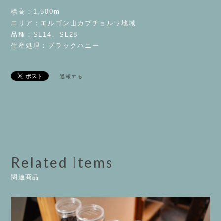
標高：1,500m
エリア：エルゴン山カプチョルワ地域
品種：SL14、SL28
生産処理：ブラックハニー
通報する
Related Items
関連商品