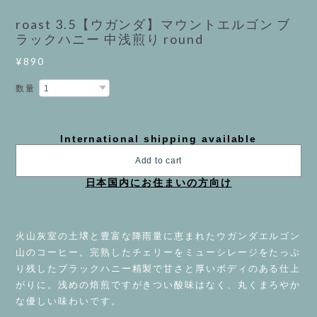
roast 3.5【ウガンダ】マウントエルゴン ブ
ラックハニー 中浅煎り round
¥890
数量
International shipping available
Add to cart
日本国内にお住まいの方向け
火山灰室の土壌と豊富な降雨量に恵まれたウガンダエルゴン
山のコーヒー。完熟したチェリーをミューシレージをたっぷ
り残したブラックハニー精製で甘さと厚いボディのある仕上
がりに。浅めの焙煎ですがきつい酸味はなく、丸くまろやか
な優しい味わいです。